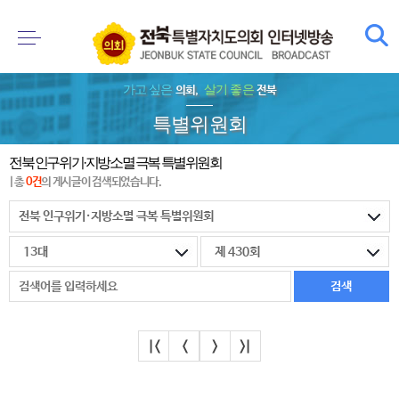
가고 싶은
살기 좋은
의회,
전북
특별위원회
전북 인구위기·지방소멸 극복 특별위원회
| 총
0건
의 게시글이 검색되었습니다.
|<
<
>
>|